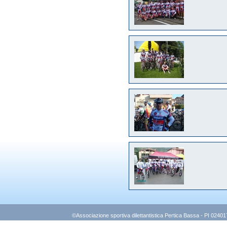
©Associazione sportiva dilettantistica Pertica Bassa - PI 0240