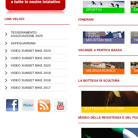
SPORTIVI
E
LINK VELOCI
ITINERARI
TESSERAMENTO
ASSOCIAZIONE 2025
MOUNTAIN BIKE
TR
SAFEGUARDING
VACANZE A PERTICA BASSA
VIDEO SUNSET BIKE 2024
VIDEO SUNSET BIKE 2023
VIDEO SUNSET BIKE 2022
VACANZA RURALE
SA
VIDEO SUNSET BIKE 2019
VIDEO SUNSET BIKE 2018
LA BOTTEGA DI SCULTURA
VIDEO SUNSET BIKE 2017
BOTTEGA DI SCULTURA
MUSEO DELLA RESISTENZA E DEL FO