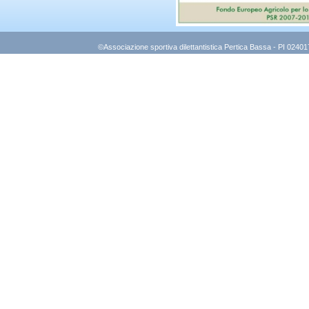
©Associazione sportiva dilettantistica Pertica Bassa - PI 0240