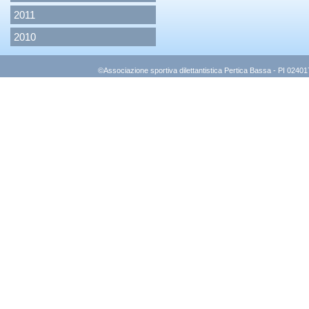
2011
2010
©Associazione sportiva dilettantistica Pertica Bassa - PI 0240