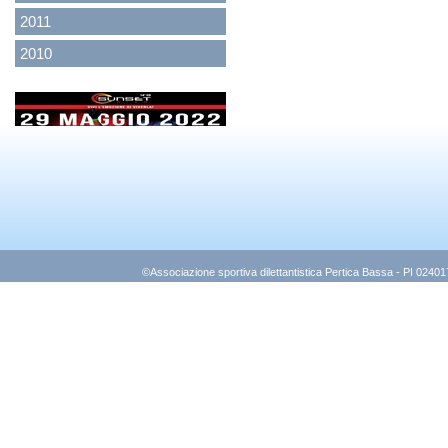
2011
2010
<
>
©Associazione sportiva dilettantistica Pertica Bassa - PI 0240