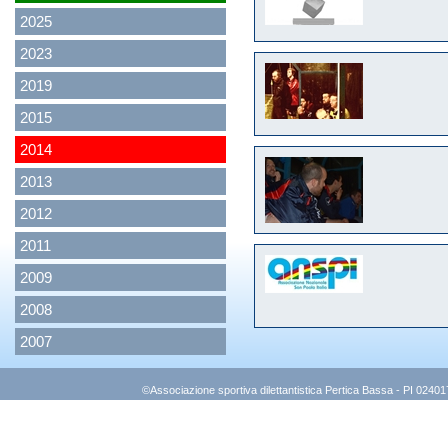
2025
2023
2019
2015
2014
2013
2012
2011
2009
2008
2007
©Associazione sportiva dilettantistica Pertica Bassa - PI 0240