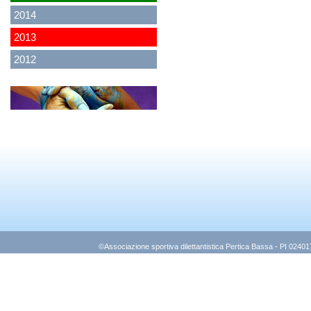
2014
2013
2012
<
>
©Associazione sportiva dilettantistica Pertica Bassa - PI 0240