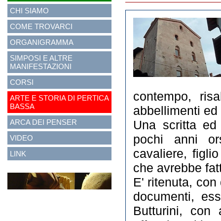
CHI SIAMO
COME TROVARCI
ORGANIGRAMMA
SIMPOSI E ALTRE
MANIFESTAZIONI
CORSI
contempo, risa
ARTE E STORIA DI PERTICA
BASSA
abbellimenti ed 
ARCA DEI PENSER
Una scritta ed 
pochi anni or
VIDEO
cavaliere, figl
LINK
che avrebbe fat
E' ritenuta, con
documenti, ess
Butturini, con