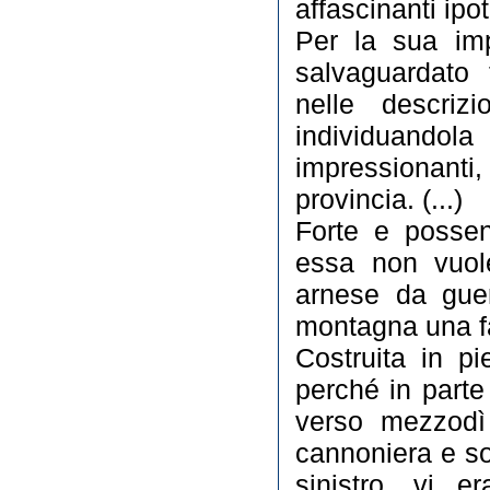
affascinanti ipot
Per la sua imp
<
>
salvaguardato 
nelle descriz
individuando
impressionanti
provincia. (...)
Forte e possen
essa non vuole
arnese da guer
montagna una fac
Costruita in p
perché in parte
verso mezzodì 
cannoniera e so
sinistro, vi e