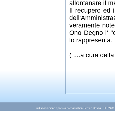
allontanare il m
Il recupero ed 
dell'Amminist
veramente notev
Ono Degno l' "o
lo rappresenta.
( ....a cura del
©Associazione sportiva dilettantistica Pertica Bassa - PI 0240