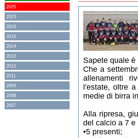
2025
2023
2019
2015
2014
2013
Sapete quale è l
2012
Che a settembre
2011
allenamenti ri
2009
l'estate, oltre
medie di birra i
2008
2007
Alla ripresa, gi
del calcio a 7 e
•5 presenti;