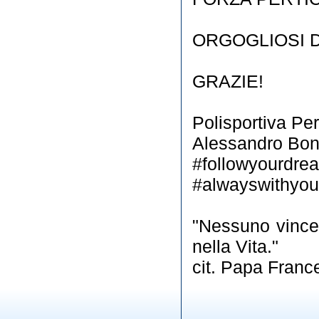
ORGOGLIOSI D
GRAZIE!
Polisportiva Pe
Alessandro Bo
#followyourdr
#alwayswithyou
"Nessuno vince
nella Vita."
cit. Papa Franc