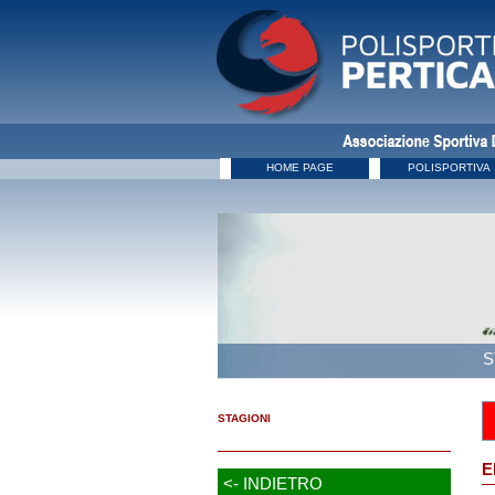
HOME PAGE
POLISPORTIVA
S
STAGIONI
E
<- INDIETRO