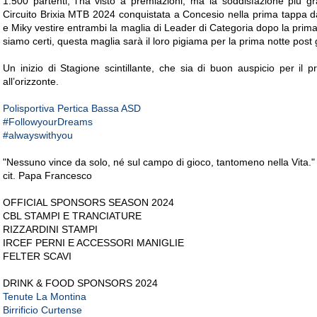
1.500 partenti, l’ha visto a premiazioni, ma la soddisfazione più 
Circuito Brixia MTB 2024 conquistata a Concesio nella prima tappa 
e Miky vestire entrambi la maglia di Leader di Categoria dopo la prim
siamo certi, questa maglia sarà il loro pigiama per la prima notte post 
Un inizio di Stagione scintillante, che sia di buon auspicio per il p
all’orizzonte.
Polisportiva Pertica Bassa ASD
#FollowyourDreams
#alwayswithyou
"Nessuno vince da solo, né sul campo di gioco, tantomeno nella Vita."
cit. Papa Francesco
OFFICIAL SPONSORS SEASON 2024
CBL STAMPI E TRANCIATURE
RIZZARDINI STAMPI
IRCEF PERNI E ACCESSORI MANIGLIE
FELTER SCAVI
DRINK & FOOD SPONSORS 2024
Tenute La Montina
Birrificio Curtense