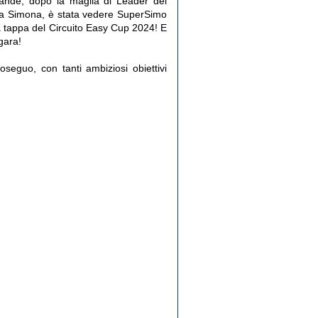
grande, dopo la maglia di Leader del
da Simona, è stata vedere SuperSimo
a tappa del Circuito Easy Cup 2024! E
gara!
roseguo, con tanti ambiziosi obiettivi