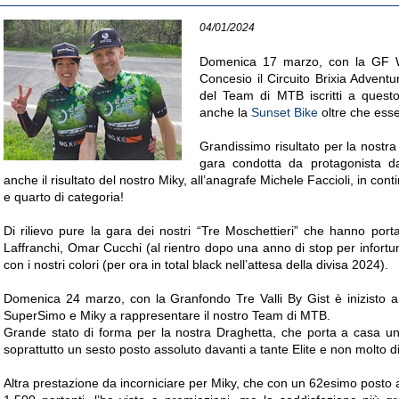
04/01/2024
Domenica 17 marzo, con la GF Wi
Concesio il Circuito Brixia Adventu
del Team di MTB iscritti a questo 
anche la
Sunset Bike
oltre che esser
Grandissimo risultato per la nostr
gara condotta da protagonista dal
anche il risultato del nostro Miky, all’anagrafe Michele Faccioli, in c
e quarto di categoria!
Di rilievo pure la gara dei nostri “Tre Moschettieri” che hanno port
Laffranchi, Omar Cucchi (al rientro dopo una anno di stop per infortun
con i nostri colori (per ora in total black nell’attesa della divisa 2024).
Domenica 24 marzo, con la Granfondo Tre Valli By Gist è inizisto a
SuperSimo e Miky a rappresentare il nostro Team di MTB.
Grande stato di forma per la nostra Draghetta, che porta a casa un
soprattutto un sesto posto assoluto davanti a tante Elite e non molto d
Altra prestazione da incorniciare per Miky, che con un 62esimo posto a