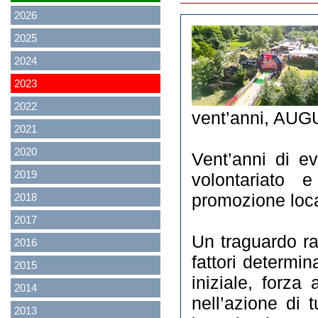
2026
2025
2024
2023
2022
vent’anni, AUG
2021
2020
Vent’anni di ev
2019
volontariato 
2018
promozione loca
2017
Un traguardo ra
2016
fattori determi
2015
iniziale, forza 
2014
nell’azione di 
2013