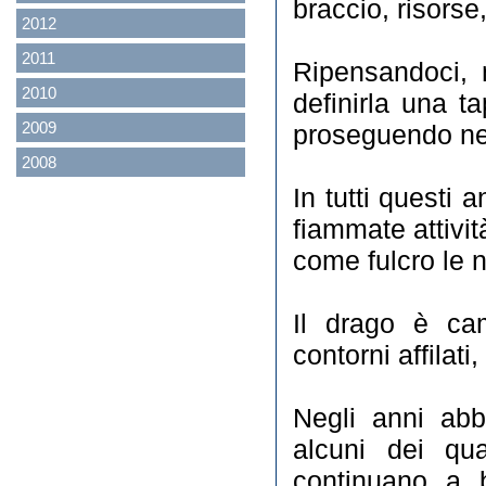
braccio, risorse
2012
2011
Ripensandoci, 
2010
definirla una 
2009
proseguendo nel
2008
In tutti questi 
fiammate attivi
come fulcro le n
Il drago è cam
contorni affilati
Negli anni abb
alcuni dei qua
continuano a b