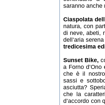
saranno anche n
Ciaspolata dell
natura, con par
di neve, abeti, 
dell’aria serena
tredicesima ed
Sunset Bike,
co
a Forno d’Ono e
che è il nostr
sassi e sottob
asciutta? Speri
che la caratte
d’accordo con q