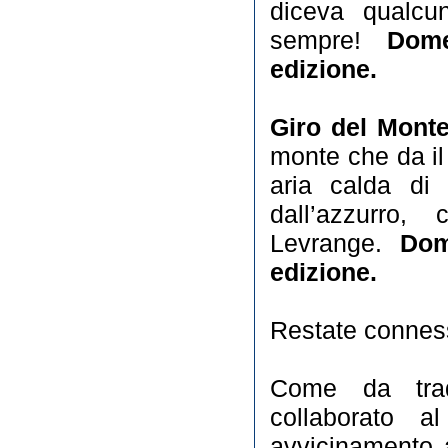
diceva qualcu
sempre!
Dome
edizione.
Giro del Mont
monte che da il
aria calda di p
dall’azzurro,
Levrange.
Dom
edizione.
Restate conness
Come da trad
collaborato al
avvicinamento 