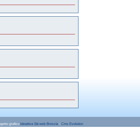
ogetto grafico
Ideattiva
Siti web Brescia
-
Cms Evolution