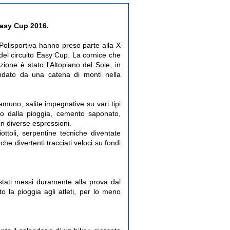
Easy Cup 2016.
 Polisportiva hanno preso parte alla X
del circuito Easy Cup. La cornice che
ione è stato l'Altopiano del Sole, in
ndato da una catena di monti nella
uno, salite impegnative su vari tipi
ido dalla pioggia, cemento saponato,
 in diverse espressioni.
ttoli, serpentine tecniche diventate
he divertenti tracciati veloci su fondi
tati messi duramente alla prova dal
o la pioggia agli atleti, per lo meno