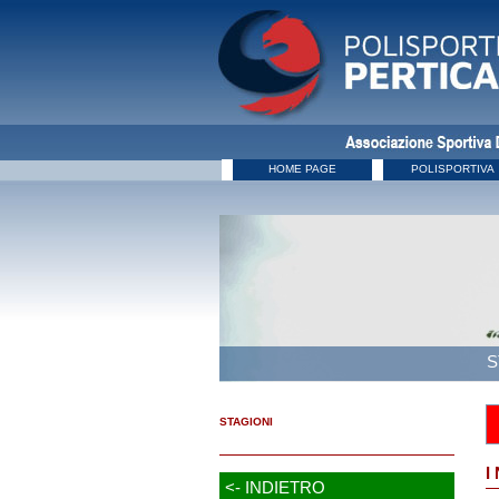
HOME PAGE
POLISPORTIVA
S
STAGIONI
I
<- INDIETRO