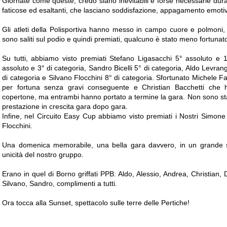
Giornate come queste, credo siano inevitabili e forse necessarie duran
faticose ed esaltanti, che lasciano soddisfazione, appagamento emotivo
Gli atleti della Polisportiva hanno messo in campo cuore e polmoni, f
sono saliti sul podio e quindi premiati, qualcuno è stato meno fortunat
Su tutti, abbiamo visto premiati Stefano Ligasacchi 5° assoluto e 
assoluto e 3° di categoria, Sandro Bicelli 5° di categoria, Ald
o Levrangi
di categoria e Silvano Flocchini 8° di categoria. Sfortunato Michele Fa
per fortuna senza gravi conseguente e Christian Bacchetti che h
copertone, ma entrambi hanno portato a termine la gara. Non sono s
prestazione in crescita gara dopo gara.
Infine, nel Circuito Easy Cup abbiamo visto premiati i Nostri Simone 
Flocchini.
Una domenica memorabile, una bella gara davvero, in un grande sp
unicità del nostro gruppo.
Erano in quel di Borno griffati PPB: Aldo, Alessio, Andrea, Christian
Silvano, Sandro, complimenti a tutti.
Ora tocca alla Sunset, spettacolo sulle terre delle Pertiche!