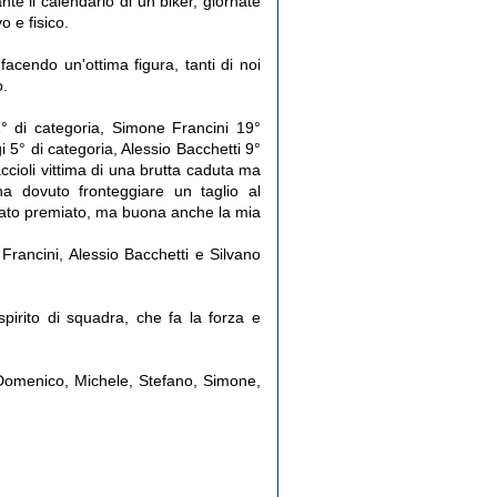
te il calendario di un biker, giornate
 e fisico.
acendo un'ottima figura, tanti di noi
o.
1° di categoria, Simone Francini 19°
 5° di categoria, Alessio Bacchetti 9°
ccioli vittima di una brutta caduta ma
a dovuto fronteggiare un taglio al
tato premiato, ma buona anche la mia
Francini, Alessio Bacchetti e Silvano
irito di squadra, che fa la forza e
, Domenico, Michele, Stefano, Simone,