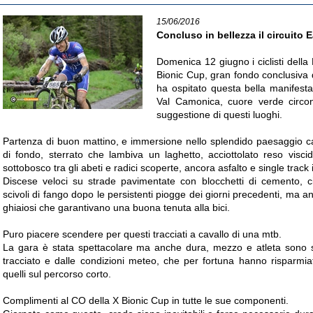
15/06/2016
Concluso in bellezza il circuito 
Domenica 12 giugno i ciclisti della
Bionic Cup, gran fondo conclusiva 
ha ospitato questa bella manifestaz
Val Camonica, cuore verde circo
suggestione di questi luoghi.
Partenza di buon mattino, e immersione nello splendido paesaggio cam
di fondo, sterrato che lambiva un laghetto, acciottolato reso visc
sottobosco tra gli abeti e radici scoperte, ancora asfalto e single track
Discese veloci su strade pavimentate con blocchetti di cemento, cio
scivoli di fango dopo le persistenti piogge dei giorni precedenti, ma anc
ghiaiosi che garantivano una buona tenuta alla bici.
Puro piacere scendere per questi tracciati a cavallo di una mtb.
La gara è stata spettacolare ma anche dura, mezzo e atleta sono s
tracciato e dalle condizioni meteo, che per fortuna hanno risparmiat
quelli sul percorso corto.
Complimenti al CO della X Bionic Cup in tutte le sue componenti.