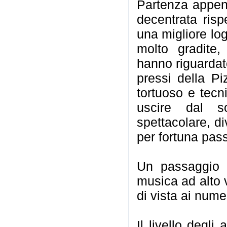
Partenza appena
decentrata ris
una migliore log
molto gradite,
hanno riguardato
pressi della P
tortuoso e tecn
uscire dal s
spettacolare, d
per fortuna pas
Un passaggio q
musica ad alto 
di vista ai nume
Il livello degli